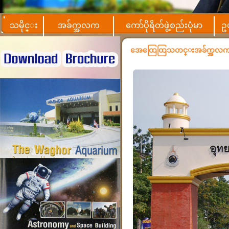
သမိုင္း
အခ်က္အလက
ကော်ပိုရိတ်ဖွဲ့စည်းပုံမာ
ဥ
အေထြေထြသတင္းအခ်က္အလ