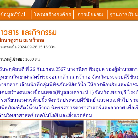
ข้อมูลทั่วไป
โครงสร้างองค์กร
การเยี่ยมชม
ฐานการเรียนร
ศึกษาดูงาน ณ หว้ากอ
ระกาศเมื่อ 2024-09-26 15:16:33น.
ำนวนผู้เข้าชม :
1060 คน
วันพฤหัสบดี ที่ 26 กันยายน 2567
นางวนิดา
พิมอุบล รองผู้อำนวยก
อุทยานวิทยาศาสตร์พระจอมเกล้า ณ หว้ากอ จังหวัดประจวบคีรีขั
การตลาด
เจ้าหน้าที่กลุ่มพิพิธภัณฑ์สัตว์น้ำ ให้การต้อนรับและนำ
นิคมสร้างตนเอง
เขื่อนเพชร(พิบูลสงเคราะห์ 1) จังหวัดเพชรบุรี
โรงเ
โรงเรียนนเรศวรห้วยผึ้ง จังหวัดประจวบคีรีขันธ์ และคณะทั่วไป ร
พิพิธภัณฑ์สัตว์น้ำหว้ากอ นิทรรศการดาราศาสตร์และอวกาศ
เพื่อ
ด้านวิทยาศาสตร์ เทคโนโลยี และสิ่งแวดล้อม