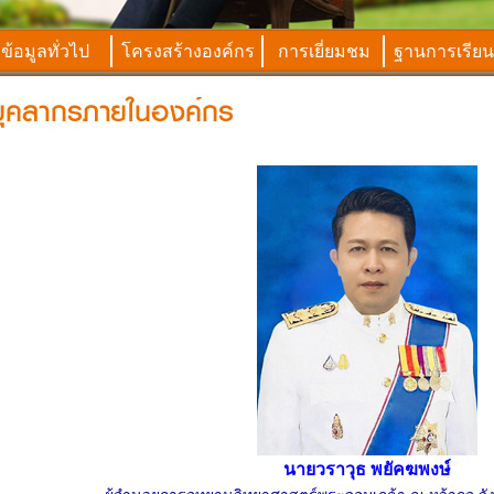
ข้อมูลทั่วไป
โครงสร้างองค์กร
การเยี่ยมชม
ฐานการเรียนร
นายวราวุธ พยัคฆพงษ์