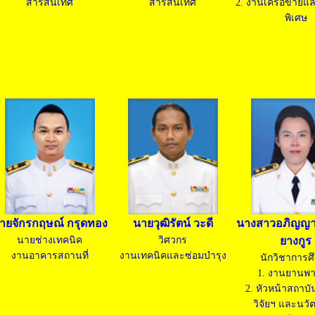
สารสนเทศ
สารสนเทศ
2. งานเครือข่ายแ
พิเศษ
ายจักรกฤษณ์ กรุดทอง
นายวุฒิรัตน์ วะดี
นางสาวอภิญญา 
นายช่างเทคนิค
วิศวกร
ยางกูร
งานอาคารสถานที่
งานเทคนิคและซ่อมบำรุง
นักวิชาการศ
1. งานยานพ
2. หัวหน้าสถาบ
วิจัยฯ และนวั