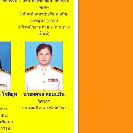
ละกิจกรรม
2. งานเครือข่ายและกิจกรรม
พิเศษ
3.หัวหน้าสถาบันพัฒนาสักย
ภาพผู้นำ (อวจ.)
4.หัวหน้างานค่าย 1 (ลานกาง
เต็นท์)
โชติอุท
นายทศพล หอมแม้น
วิศวกร
งานเทคนิคและซ่อมบำรุง
ึกษา
าหนะ
ันพัฒนา
ตกรรม