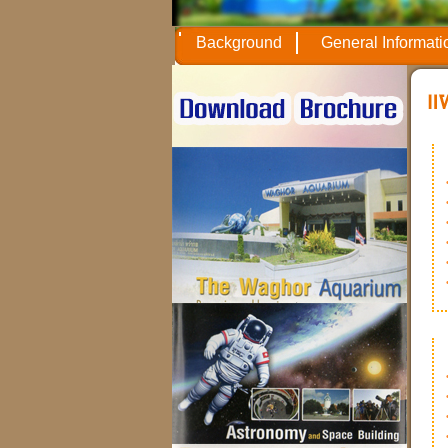
Background
General Informati